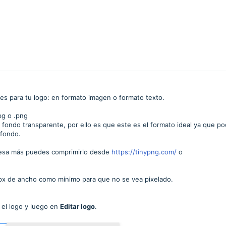
tes para tu logo: en formato imagen o formato texto.
pg o .png
fondo transparente, por ello es que este es el formato ideal ya que po
 fondo.
 pesa más puedes comprimirlo desde
https://tinypng.com/
o
px de ancho como mínimo para que no se vea pixelado.
e el logo y luego en
Editar logo
.